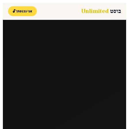
בוסט
Unlimited
אני נכנסת! 🔓