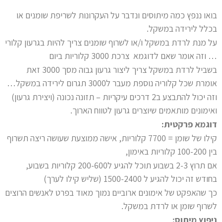
בואו ננפץ כמה מיתוסים ונדבר על העקרונות לשריפת שומנים או
בכלל לירידה במשקל.
על מנת לרדת במשקל ו/או לשרוף שומנים צריך להיות בגרעון קלורי
… וזה אומר שאם לדוגמא צרכת 3000 קלוריות ביום
בשביל לרדת במשקל צריך ליצור גרעון גבוה מסך 3000 זאת
אומרת שכל קלוריה נוספת מעבר ל3000 תגרום לירידה במשקל…
וזה יכול להתבצע ב2 דרכים עיקריות – תזונה נכונה (ויצירת גרעון)
ואימונים מותאמים שיוצרים גרעון לטווח הארוך.
דוגמא פרקטית:
קילו של שומן = 7700 קלוריות, אישה ממוצעת שעושה ריצה תשרוף
בין 100-200 קלוריות באימון,
אם תרוץ 2-3 בשבוע תוכל להגיע ל200-600 קלוריות בשבוע,
בחודש זה יכול להגיע ל 1500-2400 (שליש קילו לערך)
כך שהאפקט של אימונים ארוביים נמוך מאוד בפרט לאנשים הרוצים
לשרוף שומן או לרדת במשקל.
ניפוץ מיתוס: